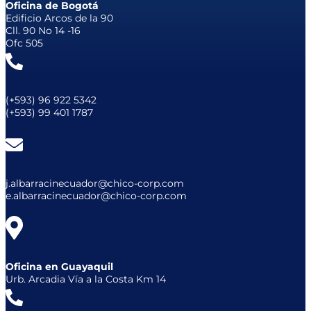
Oficina de Bogotá
Edificio Arcos de la 90
Cll. 90 No 14 -16
Ofc 505
(+593) 96 922 5342
(+593) 99 401 1787
j.albarracinecuador@chico-corp.com
e.albarracinecuador@chico-corp.com
Oficina en Guayaquil
Urb. Arcadia Vía a la Costa Km 14