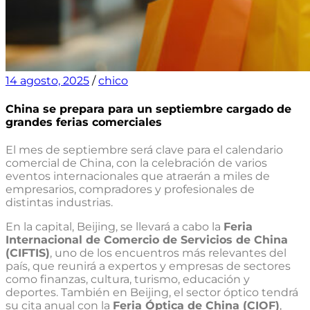
14 agosto, 2025
/
chico
China se prepara para un septiembre cargado de
grandes ferias comerciales
El mes de septiembre será clave para el calendario
comercial de China, con la celebración de varios
eventos internacionales que atraerán a miles de
empresarios, compradores y profesionales de
distintas industrias.
En la capital, Beijing, se llevará a cabo la
Feria
Internacional de Comercio de Servicios de China
(CIFTIS)
, uno de los encuentros más relevantes del
país, que reunirá a expertos y empresas de sectores
como finanzas, cultura, turismo, educación y
deportes. También en Beijing, el sector óptico tendrá
su cita anual con la
Feria Óptica de China (CIOF)
,