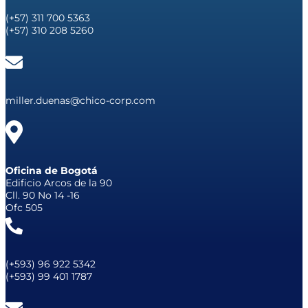
(+57) 311 700 5363
(+57) 310 208 5260
miller.duenas@chico-corp.com
Oficina de Bogotá
Edificio Arcos de la 90
Cll. 90 No 14 -16
Ofc 505
(+593) 96 922 5342
(+593) 99 401 1787